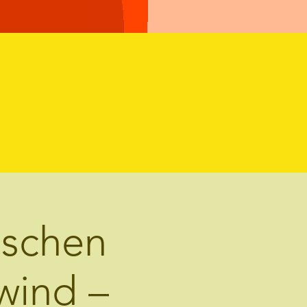
ischen
wind –