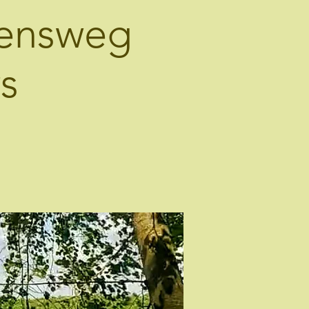
bensweg
s