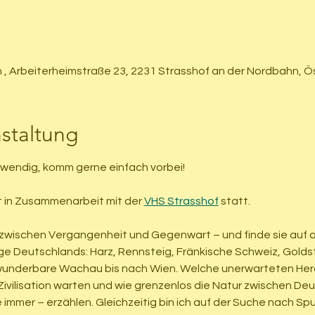
 , Arbeiterheimstraße 23, 2231 Strasshof an der Nordbahn, Ö
staltung
twendig, komm gerne einfach vorbei!
 in Zusammenarbeit mit der 
VHS Strasshof
 statt.
 zwischen Vergangenheit und Gegenwart – und finde sie auf a
Deutschlands: Harz, Rennsteig, Fränkische Schweiz, Goldste
wunderbare Wachau bis nach Wien. Welche unerwarteten Hera
vilisation warten und wie grenzenlos die Natur zwischen Deu
wie immer – erzählen. Gleichzeitig bin ich auf der Suche nach S