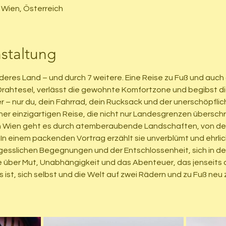
 Wien, Österreich
staltung
deres Land – und durch 7 weitere. Eine Reise zu Fuß und auch a
 Drahtesel, verlässt die gewohnte Komfortzone und begibst di
– nur du, dein Fahrrad, dein Rucksack und der unerschöpflich
 einer einzigartigen Reise, die nicht nur Landesgrenzen übersch
 Wien geht es durch atemberaubende Landschaften, von den 
 In einem packenden Vortrag erzählt sie unverblümt und ehrlich
sslichen Begegnungen und der Entschlossenheit, sich in der 
e über Mut, Unabhängigkeit und das Abenteuer, das jenseits 
s ist, sich selbst und die Welt auf zwei Rädern und zu Fuß neu