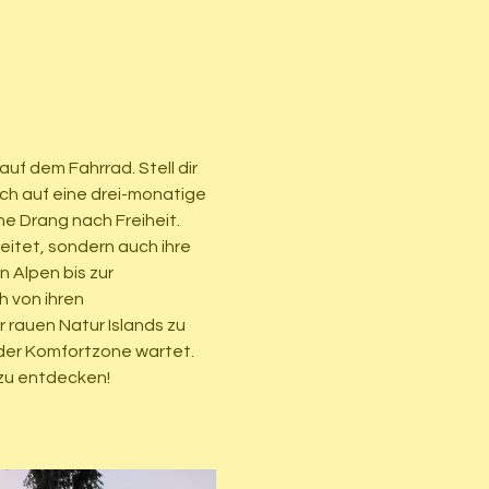
uf dem Fahrrad. Stell dir 
ch auf eine drei-monatige 
e Drang nach Freiheit. 
reitet, sondern auch ihre 
Alpen bis zur 
 von ihren 
rauen Natur Islands zu 
der Komfortzone wartet. 
 zu entdecken! 